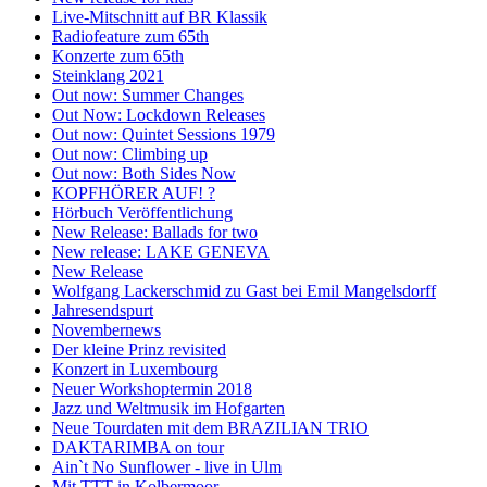
Live-Mitschnitt auf BR Klassik
Radiofeature zum 65th
Konzerte zum 65th
Steinklang 2021
Out now: Summer Changes
Out Now: Lockdown Releases
Out now: Quintet Sessions 1979
Out now: Climbing up
Out now: Both Sides Now
KOPFHÖRER AUF! ?
Hörbuch Veröffentlichung
New Release: Ballads for two
New release: LAKE GENEVA
New Release
Wolfgang Lackerschmid zu Gast bei Emil Mangelsdorff
Jahresendspurt
Novembernews
Der kleine Prinz revisited
Konzert in Luxembourg
Neuer Workshoptermin 2018
Jazz und Weltmusik im Hofgarten
Neue Tourdaten mit dem BRAZILIAN TRIO
DAKTARIMBA on tour
Ain`t No Sunflower - live in Ulm
Mit TTT in Kolbermoor