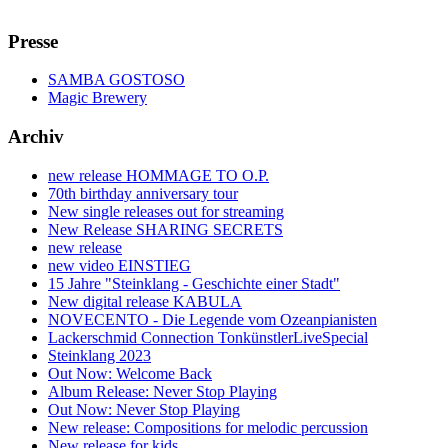
Presse
SAMBA GOSTOSO
Magic Brewery
Archiv
new release HOMMAGE TO O.P.
70th birthday anniversary tour
New single releases out for streaming
New Release SHARING SECRETS
new release
new video EINSTIEG
15 Jahre "Steinklang - Geschichte einer Stadt"
New digital release KABULA
NOVECENTO - Die Legende vom Ozeanpianisten
Lackerschmid Connection TonkünstlerLiveSpecial
Steinklang 2023
Out Now: Welcome Back
Album Release: Never Stop Playing
Out Now: Never Stop Playing
New release: Compositions for melodic percussion
New release for kids