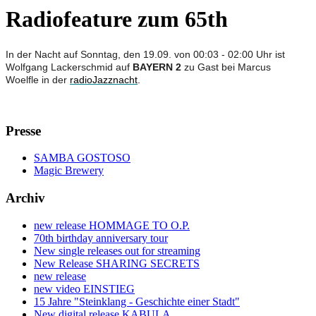
Radiofeature zum 65th
In der Nacht auf Sonntag, den 19.09. von 00:03 - 02:00 Uhr ist
Wolfgang Lackerschmid auf
BAYERN 2
zu Gast bei Marcus
Woelfle in der
radioJazznacht
.
Presse
SAMBA GOSTOSO
Magic Brewery
Archiv
new release HOMMAGE TO O.P.
70th birthday anniversary tour
New single releases out for streaming
New Release SHARING SECRETS
new release
new video EINSTIEG
15 Jahre "Steinklang - Geschichte einer Stadt"
New digital release KABULA