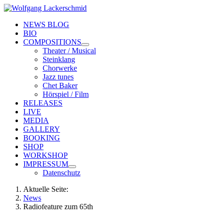
NEWS BLOG
BIO
COMPOSITIONS
Theater / Musical
Steinklang
Chorwerke
Jazz tunes
Chet Baker
Hörspiel / Film
RELEASES
LIVE
MEDIA
GALLERY
BOOKING
SHOP
WORKSHOP
IMPRESSUM
Datenschutz
Aktuelle Seite:
News
Radiofeature zum 65th