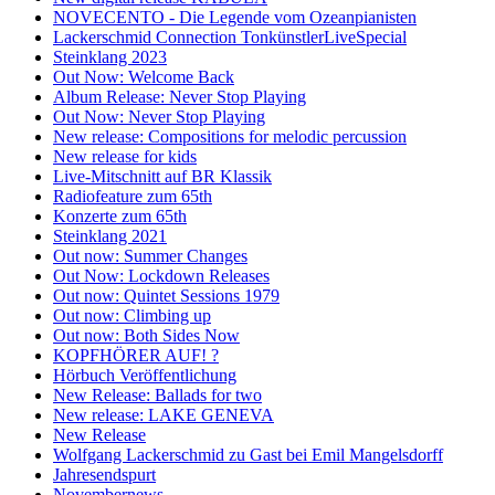
NOVECENTO - Die Legende vom Ozeanpianisten
Lackerschmid Connection TonkünstlerLiveSpecial
Steinklang 2023
Out Now: Welcome Back
Album Release: Never Stop Playing
Out Now: Never Stop Playing
New release: Compositions for melodic percussion
New release for kids
Live-Mitschnitt auf BR Klassik
Radiofeature zum 65th
Konzerte zum 65th
Steinklang 2021
Out now: Summer Changes
Out Now: Lockdown Releases
Out now: Quintet Sessions 1979
Out now: Climbing up
Out now: Both Sides Now
KOPFHÖRER AUF! ?
Hörbuch Veröffentlichung
New Release: Ballads for two
New release: LAKE GENEVA
New Release
Wolfgang Lackerschmid zu Gast bei Emil Mangelsdorff
Jahresendspurt
Novembernews