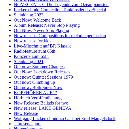
NOVECENTO - Die Legende vom Ozeanpianisten
Lackerschmid Connection TonkünstlerLiveSpecial
Steinklang 2023
Out Now: Welcome Back
Album Release: Never Stop Playing
Out Now: Never Stop Playing
New release: Compositions for melodic percussion
New release for kids
Live-Mitschnitt auf BR Klassik
Radiofeature zum 65th
Konzerte zum 65th
Steinklang 2021
Out now: Summer Changes
Out Now: Lockdown Releases
Out now: Quintet Sessions 1979
Out now: Climbing up
Out now: Both Sides Now
KOPFHÖRER AUF! ?
Hörbuch Veröffentlichung
New Release: Ballads for two
New release: LAKE GENEVA
New Release
Wolfgang Lackerschmid zu Gast bei Emil Mangelsdorff
Jahresendspurt
Novembernews