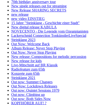
70th birthday anniversary tour
New single releases out for streaming
New Release SHARING SECRETS
new release
new video EINSTIEG
15 Jahre "Steinklang - Geschichte einer Stadt"
New digital release KABULA
NOVECENTO - Die Legende vom Ozeanpianisten
Lackerschmid Connection TonkünstlerLiveSpecial
Steinklang 2023
Out Now: Welcome Back
Album Release: Never Stop Playing
Out Now: Never Stop Playing
New release: Compositions for melodic percussion
New release for kids
Live-Mitschnitt auf BR Klassik
Radiofeature zum 65th
Konzerte zum 65th
Steinklang 2021
Out now: Summer Changes
Out Now: Lockdown Releases
Out now: Quintet Sessions 1979
Out now: Climbing up
Out now: Both Sides Now
KOPFHÖRER AUF! ?