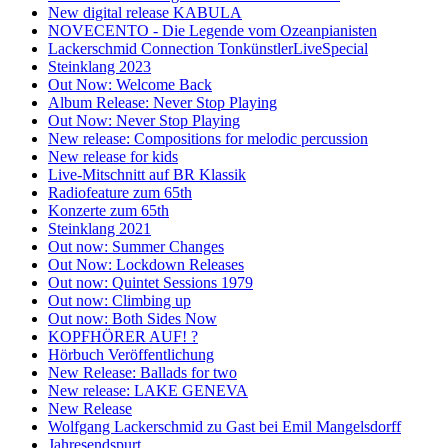
New digital release KABULA
NOVECENTO - Die Legende vom Ozeanpianisten
Lackerschmid Connection TonkünstlerLiveSpecial
Steinklang 2023
Out Now: Welcome Back
Album Release: Never Stop Playing
Out Now: Never Stop Playing
New release: Compositions for melodic percussion
New release for kids
Live-Mitschnitt auf BR Klassik
Radiofeature zum 65th
Konzerte zum 65th
Steinklang 2021
Out now: Summer Changes
Out Now: Lockdown Releases
Out now: Quintet Sessions 1979
Out now: Climbing up
Out now: Both Sides Now
KOPFHÖRER AUF! ?
Hörbuch Veröffentlichung
New Release: Ballads for two
New release: LAKE GENEVA
New Release
Wolfgang Lackerschmid zu Gast bei Emil Mangelsdorff
Jahresendspurt