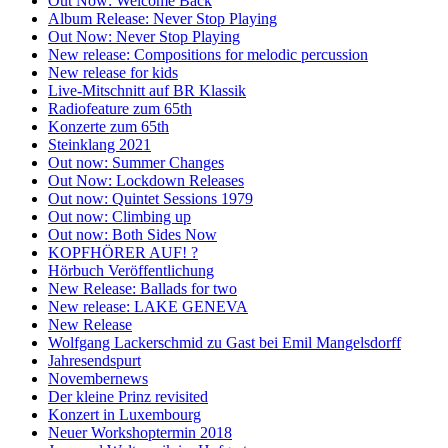
Out Now: Welcome Back
Album Release: Never Stop Playing
Out Now: Never Stop Playing
New release: Compositions for melodic percussion
New release for kids
Live-Mitschnitt auf BR Klassik
Radiofeature zum 65th
Konzerte zum 65th
Steinklang 2021
Out now: Summer Changes
Out Now: Lockdown Releases
Out now: Quintet Sessions 1979
Out now: Climbing up
Out now: Both Sides Now
KOPFHÖRER AUF! ?
Hörbuch Veröffentlichung
New Release: Ballads for two
New release: LAKE GENEVA
New Release
Wolfgang Lackerschmid zu Gast bei Emil Mangelsdorff
Jahresendspurt
Novembernews
Der kleine Prinz revisited
Konzert in Luxembourg
Neuer Workshoptermin 2018