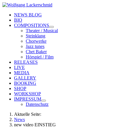
NEWS BLOG
BIO
COMPOSITIONS
Theater / Musical
Steinklang
Chorwerke
Jazz tunes
Chet Baker
Hörspiel / Film
RELEASES
LIVE
MEDIA
GALLERY
BOOKING
SHOP
WORKSHOP
IMPRESSUM
Datenschutz
Aktuelle Seite:
News
new video EINSTIEG