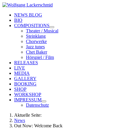
NEWS BLOG
BIO
COMPOSITIONS
Theater / Musical
Steinklang
Chorwerke
Jazz tunes
Chet Baker
Hörspiel / Film
RELEASES
LIVE
MEDIA
GALLERY
BOOKING
SHOP
WORKSHOP
IMPRESSUM
Datenschutz
Aktuelle Seite:
News
Out Now: Welcome Back