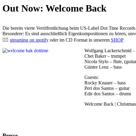
Out Now: Welcome Back
Die bereits vierte Veröffentlichung beim US-Label
Dot T
ime Records
Besondere: Es sind ausschließlich Eigenkompositionen zu hören, unve
👉🏼
streaming on spotify
oder im CD Format in unserem
SHOP
Wolfgang Lackerschmid –
Chet Baker – trumpet
Nicola Stylo – flute, (guit
Günter Lenz – bass
Guests:
Rocky Knauer – bass
Peri dos Santos – guitar
Edir dos Santos – drums
Welcome Back | Christmas W
Presse