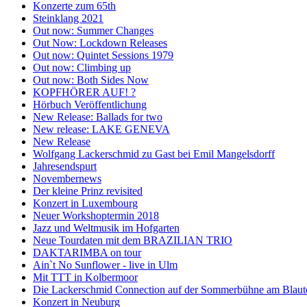
Konzerte zum 65th
Steinklang 2021
Out now: Summer Changes
Out Now: Lockdown Releases
Out now: Quintet Sessions 1979
Out now: Climbing up
Out now: Both Sides Now
KOPFHÖRER AUF! ?
Hörbuch Veröffentlichung
New Release: Ballads for two
New release: LAKE GENEVA
New Release
Wolfgang Lackerschmid zu Gast bei Emil Mangelsdorff
Jahresendspurt
Novembernews
Der kleine Prinz revisited
Konzert in Luxembourg
Neuer Workshoptermin 2018
Jazz und Weltmusik im Hofgarten
Neue Tourdaten mit dem BRAZILIAN TRIO
DAKTARIMBA on tour
Ain`t No Sunflower - live in Ulm
Mit TTT in Kolbermoor
Die Lackerschmid Connection auf der Sommerbühne am Blaut
Konzert in Neuburg