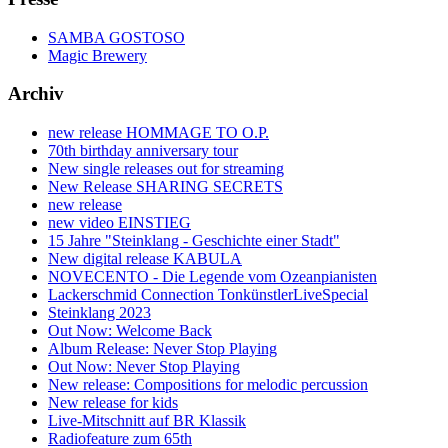
SAMBA GOSTOSO
Magic Brewery
Archiv
new release HOMMAGE TO O.P.
70th birthday anniversary tour
New single releases out for streaming
New Release SHARING SECRETS
new release
new video EINSTIEG
15 Jahre "Steinklang - Geschichte einer Stadt"
New digital release KABULA
NOVECENTO - Die Legende vom Ozeanpianisten
Lackerschmid Connection TonkünstlerLiveSpecial
Steinklang 2023
Out Now: Welcome Back
Album Release: Never Stop Playing
Out Now: Never Stop Playing
New release: Compositions for melodic percussion
New release for kids
Live-Mitschnitt auf BR Klassik
Radiofeature zum 65th