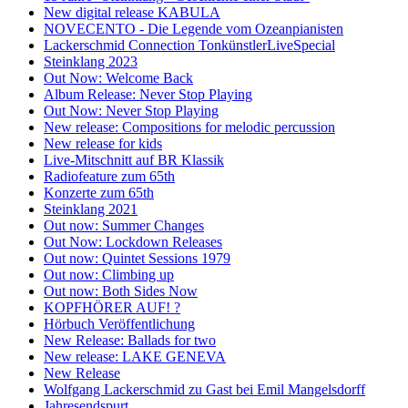
New digital release KABULA
NOVECENTO - Die Legende vom Ozeanpianisten
Lackerschmid Connection TonkünstlerLiveSpecial
Steinklang 2023
Out Now: Welcome Back
Album Release: Never Stop Playing
Out Now: Never Stop Playing
New release: Compositions for melodic percussion
New release for kids
Live-Mitschnitt auf BR Klassik
Radiofeature zum 65th
Konzerte zum 65th
Steinklang 2021
Out now: Summer Changes
Out Now: Lockdown Releases
Out now: Quintet Sessions 1979
Out now: Climbing up
Out now: Both Sides Now
KOPFHÖRER AUF! ?
Hörbuch Veröffentlichung
New Release: Ballads for two
New release: LAKE GENEVA
New Release
Wolfgang Lackerschmid zu Gast bei Emil Mangelsdorff
Jahresendspurt