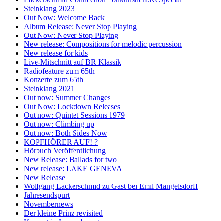
Steinklang 2023
Out Now: Welcome Back
Album Release: Never Stop Playing
Out Now: Never Stop Playing
New release: Compositions for melodic percussion
New release for kids
Live-Mitschnitt auf BR Klassik
Radiofeature zum 65th
Konzerte zum 65th
Steinklang 2021
Out now: Summer Changes
Out Now: Lockdown Releases
Out now: Quintet Sessions 1979
Out now: Climbing up
Out now: Both Sides Now
KOPFHÖRER AUF! ?
Hörbuch Veröffentlichung
New Release: Ballads for two
New release: LAKE GENEVA
New Release
Wolfgang Lackerschmid zu Gast bei Emil Mangelsdorff
Jahresendspurt
Novembernews
Der kleine Prinz revisited