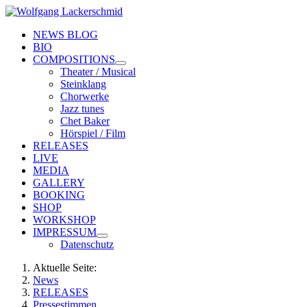
NEWS BLOG
BIO
COMPOSITIONS
Theater / Musical
Steinklang
Chorwerke
Jazz tunes
Chet Baker
Hörspiel / Film
RELEASES
LIVE
MEDIA
GALLERY
BOOKING
SHOP
WORKSHOP
IMPRESSUM
Datenschutz
Aktuelle Seite:
News
RELEASES
Pressestimmen