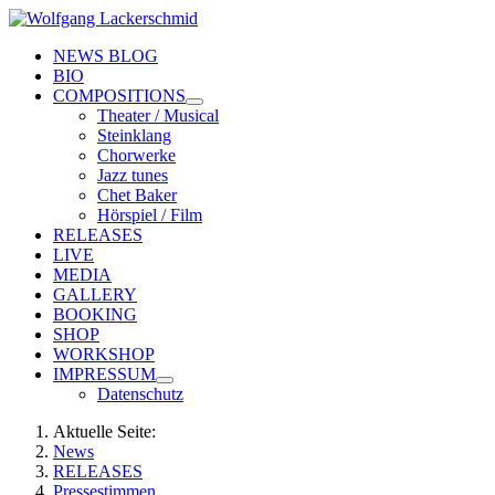
NEWS BLOG
BIO
COMPOSITIONS
Theater / Musical
Steinklang
Chorwerke
Jazz tunes
Chet Baker
Hörspiel / Film
RELEASES
LIVE
MEDIA
GALLERY
BOOKING
SHOP
WORKSHOP
IMPRESSUM
Datenschutz
Aktuelle Seite:
News
RELEASES
Pressestimmen