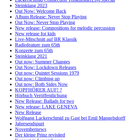
Steinklang 2023
Out Now: Welcome Back
Album Release: Never Stop Playing
Out Now: Never Stop Playing
New release: Compositions for melodic percussion
New release for kids
Live-Mitschnitt auf BR Klassik
Radiofeature zum 65th
Konzerte zum 65th
Steinklang 2021
Out now: Summer Changes
Out Now: Lockdown Releases
Out now: Quintet Sessions 1979
Out now: Climbing up
Out now: Both Sides Now
KOPFHÖRER AUF! ?
Hörbuch Veröffentlichung
New Release: Ballads for two
New release: LAKE GENEVA
New Release
Wolfgang Lackerschmid zu Gast bei Emil Mangelsdorff
Jahresendspurt
Novembernews
Der kleine Prinz revisited