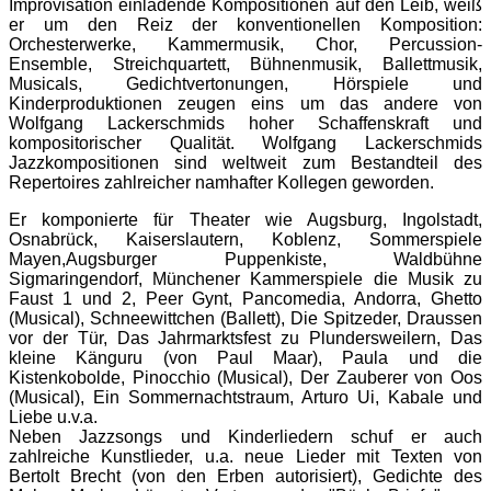
Improvisation
einladende Kompositionen auf den Leib, weiß
er um den Reiz der konventionellen Komposition:
Orchesterwerke,
Kammermusik, Chor, Percussion-
Ensemble, Streichquartett, Bühnenmusik, Ballettmusik,
Musicals,
Gedichtvertonungen, Hörspiele und
Kinderproduktionen zeugen eins um das andere von
Wolfgang Lackerschmids
hoher Schaffenskraft und
kompositorischer Qualität. Wolfgang Lackerschmids
Jazzkompositionen sind weltweit zum Bestandteil des
Repertoires zahlreicher namhafter
Kollegen geworden.
Er komponierte für Theater wie Augsburg, Ingolstadt,
Osnabrück, Kaiserslautern, Koblenz, Sommerspiele
Mayen,
Augsburger Puppenkiste, Waldbühne
Sigmaringendorf, Münchener Kammerspiele die Musik zu
Faust 1 und 2,
Peer Gynt, Pancomedia, Andorra, Ghetto
(Musical), Schneewittchen (Ballett), Die Spitzeder, Draussen
vor der Tür,
Das Jahrmarktsfest zu Plundersweilern, Das
kleine Känguru (von Paul Maar), Paula und die
Kistenkobolde,
Pinocchio (Musical), Der Zauberer von Oos
(Musical), Ein Sommernachtstraum, Arturo Ui, Kabale und
Liebe u.v.a.
Neben Jazzsongs und Kinderliedern schuf er auch
zahlreiche Kunstlieder, u.a. neue Lieder mit Texten von
Bertolt
Brecht (von den Erben autorisiert), Gedichte des