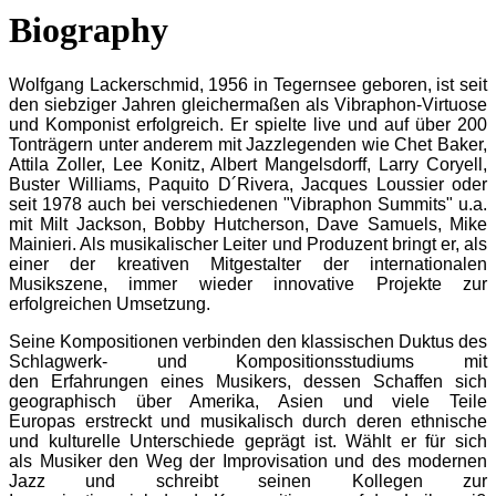
Biography
Wolfgang Lackerschmid, 1956 in Tegernsee geboren, ist seit
den siebziger Jahren gleichermaßen als
Vibraphon-
Virtuose
und Komponist erfolgreich.
Er spielte live und auf über 200
Tonträgern unter anderem mit Jazzlegenden
wie Chet Baker,
Attila Zoller, Lee Konitz, Albert Mangelsdorff, Larry Coryell,
Buster Williams, Paquito D´Rivera,
Jacques Loussier oder
seit 1978 auch bei verschiedenen "Vibraphon Summits" u.a.
mit Milt Jackson, Bobby
Hutcherson, Dave Samuels, Mike
Mainieri. Als musikalischer Leiter und Produzent bringt er, als
einer der kreativen
Mitgestalter der internationalen
Musikszene, immer wieder innovative Projekte zur
erfolgreichen Umsetzung.
Seine Kompositionen verbinden den klassischen Duktus des
Schlagwerk- und Kompositionsstudiums mit
den
Erfahrungen eines Musikers, dessen Schaffen sich
geographisch über Amerika, Asien und viele Teile
Europas
erstreckt und musikalisch durch deren ethnische
und kulturelle Unterschiede geprägt ist. Wählt er für sich
als
Musiker den Weg der Improvisation und des modernen
Jazz und schreibt seinen Kollegen zur