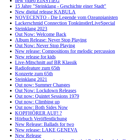
new video EINSTIEG
15 Jahre "Steinklang - Geschichte einer Stadt"
New digital release KABULA
NOVECENTO - Die Legende vom Ozeanpianisten
Lackerschmid Connection TonkünstlerLiveSpecial
Steinklang 2023
Out Now: Welcome Back
Album Release: Never Stop Playing
Out Now: Never Stop Playing
New release: Compositions for melodic percussion
New release for kids
Live-Mitschnitt auf BR Klassik
Radiofeature zum 65th
Konzerte zum 65th
Steinklang 2021
Out now: Summer Changes
Out Now: Lockdown Releases
Out now: Quintet Sessions 1979
Out now: Climbing up
Out now: Both Sides Now
KOPFHÖRER AUF! ?
Hörbuch Veröffentlichung
New Release: Ballads for two
New release: LAKE GENEVA
New Release