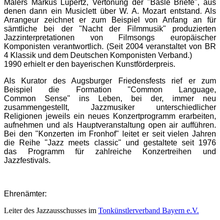
Malers Markus Lüpertz, Vertonung der "Bäsle Briefe", aus
denen
dann ein Musiclett über W. A. Mozart entstand. Als
Arrangeur zeichnet er zum Beispiel von Anfang an für
sämtliche
bei der "Nacht der Filmmusik" produzierten
Jazzinterpretationen von Filmsongs europäischer
Komponisten
verantwortlich. (Seit 2004 veranstaltet von BR
4 Klassik und dem Deutschen Komponisten Verband.)
1990 erhielt er den bayerischen Kunstförderpreis.
Als Kurator des Augsburger Friedensfests rief er zum
Beispiel die Formation "Common Language,
Common
Sense" ins Leben, bei der, immer neu
zusammengestellt, Jazzmusiker unterschiedlicher
Religionen jeweils ein
neues Konzertprogramm erarbeiten,
aufnehmen und als Hauptveranstaltung open air aufführen.
Bei den
"Konzerten im Fronhof" leitet er seit vielen Jahren
die Reihe "Jazz meets classic" und gestaltete seit 1976
das
Programm für zahlreiche Konzertreihen und
Jazzfestivals.
Ehrenämter:
Leiter des Jazzausschusses im
Tonkünstlerverband Bayern e.V.