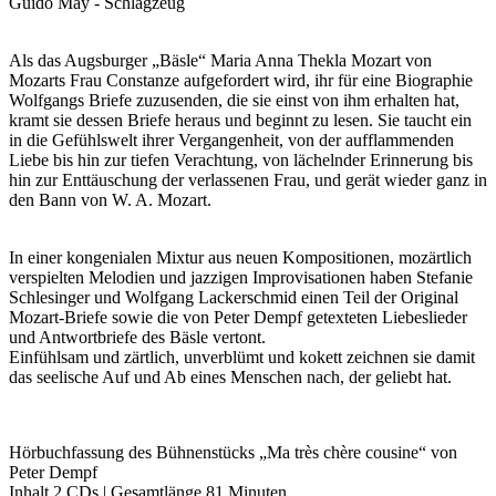
Guido May - Schlagzeug
Als das Augsburger „Bäsle“ Maria Anna Thekla Mozart von
Mozarts Frau Constanze aufgefordert wird, ihr für eine Biographie
Wolfgangs Briefe zuzusenden, die sie einst von ihm erhalten hat,
kramt sie dessen Briefe heraus und beginnt zu lesen. Sie taucht ein
in die Gefühlswelt ihrer Vergangenheit, von der aufflammenden
Liebe bis hin zur tiefen Verachtung, von lächelnder Erinnerung bis
hin zur Enttäuschung der verlassenen Frau, und gerät wieder ganz in
den Bann von W. A. Mozart.
In einer kongenialen Mixtur aus neuen Kompositionen, mozärtlich
verspielten Melodien und jazzigen Improvisationen haben Stefanie
Schlesinger und Wolfgang Lackerschmid einen Teil der Original
Mozart-Briefe sowie die von Peter Dempf getexteten Liebeslieder
und Antwortbriefe des Bäsle vertont.
Einfühlsam und zärtlich, unverblümt und kokett zeichnen sie damit
das seelische Auf und Ab eines Menschen nach, der geliebt hat.
Hörbuchfassung des Bühnenstücks „Ma très chère cousine“ von
Peter Dempf
Inhalt 2 CDs | Gesamtlänge 81 Minuten