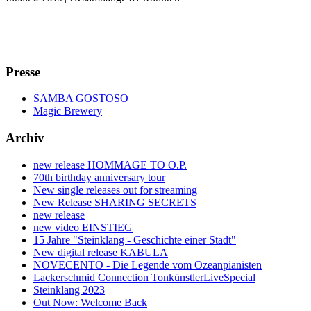
Presse
SAMBA GOSTOSO
Magic Brewery
Archiv
new release HOMMAGE TO O.P.
70th birthday anniversary tour
New single releases out for streaming
New Release SHARING SECRETS
new release
new video EINSTIEG
15 Jahre "Steinklang - Geschichte einer Stadt"
New digital release KABULA
NOVECENTO - Die Legende vom Ozeanpianisten
Lackerschmid Connection TonkünstlerLiveSpecial
Steinklang 2023
Out Now: Welcome Back