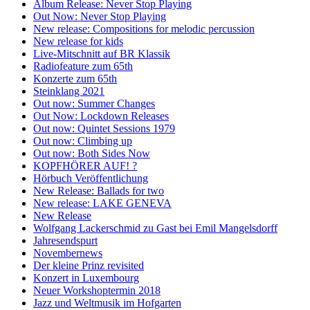
Album Release: Never Stop Playing
Out Now: Never Stop Playing
New release: Compositions for melodic percussion
New release for kids
Live-Mitschnitt auf BR Klassik
Radiofeature zum 65th
Konzerte zum 65th
Steinklang 2021
Out now: Summer Changes
Out Now: Lockdown Releases
Out now: Quintet Sessions 1979
Out now: Climbing up
Out now: Both Sides Now
KOPFHÖRER AUF! ?
Hörbuch Veröffentlichung
New Release: Ballads for two
New release: LAKE GENEVA
New Release
Wolfgang Lackerschmid zu Gast bei Emil Mangelsdorff
Jahresendspurt
Novembernews
Der kleine Prinz revisited
Konzert in Luxembourg
Neuer Workshoptermin 2018
Jazz und Weltmusik im Hofgarten