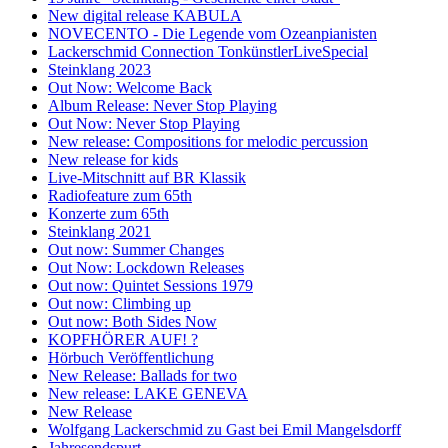
New digital release KABULA
NOVECENTO - Die Legende vom Ozeanpianisten
Lackerschmid Connection TonkünstlerLiveSpecial
Steinklang 2023
Out Now: Welcome Back
Album Release: Never Stop Playing
Out Now: Never Stop Playing
New release: Compositions for melodic percussion
New release for kids
Live-Mitschnitt auf BR Klassik
Radiofeature zum 65th
Konzerte zum 65th
Steinklang 2021
Out now: Summer Changes
Out Now: Lockdown Releases
Out now: Quintet Sessions 1979
Out now: Climbing up
Out now: Both Sides Now
KOPFHÖRER AUF! ?
Hörbuch Veröffentlichung
New Release: Ballads for two
New release: LAKE GENEVA
New Release
Wolfgang Lackerschmid zu Gast bei Emil Mangelsdorff
Jahresendspurt