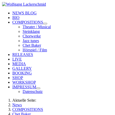
NEWS BLOG
BIO
COMPOSITIONS
Theater / Musical
Steinklang
Chorwerke
Jazz tunes
Chet Baker
Hörspiel / Film
RELEASES
LIVE
MEDIA
GALLERY
BOOKING
SHOP
WORKSHOP
IMPRESSUM
Datenschutz
Aktuelle Seite:
News
COMPOSITIONS
Chet Baker