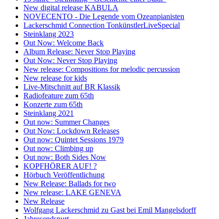
New digital release KABULA
NOVECENTO - Die Legende vom Ozeanpianisten
Lackerschmid Connection TonkünstlerLiveSpecial
Steinklang 2023
Out Now: Welcome Back
Album Release: Never Stop Playing
Out Now: Never Stop Playing
New release: Compositions for melodic percussion
New release for kids
Live-Mitschnitt auf BR Klassik
Radiofeature zum 65th
Konzerte zum 65th
Steinklang 2021
Out now: Summer Changes
Out Now: Lockdown Releases
Out now: Quintet Sessions 1979
Out now: Climbing up
Out now: Both Sides Now
KOPFHÖRER AUF! ?
Hörbuch Veröffentlichung
New Release: Ballads for two
New release: LAKE GENEVA
New Release
Wolfgang Lackerschmid zu Gast bei Emil Mangelsdorff
Jahresendspurt