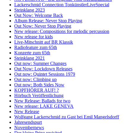
Lackerschmid Connection TonkünstlerLiveSpecial
Steinklang 2023
Out Now: Welcome Back
Album Release: Never Stop Playing
Out Now: Never Stop Playing
New release: Compositions for melodic percussion
New release for kids
Live-Mitschnitt auf BR Klassik
Radiofeature zum 65th
Konzerte zum 65th
Steinklang 2021
Out now: Summer Changes
Out Now: Lockdown Releases
Out now: Quintet Sessions 1979
Out now: Climbing up
Out now: Both Sides Now
KOPFHÖRER AUF! ?
Hörbuch Veröffentlichung
New Release: Ballads for two
New release: LAKE GENEVA
New Release
Wolfgang Lackerschmid zu Gast bei Emil Mangelsdorff
Jahresendspurt
Novembernews
Der kleine Prinz revisited