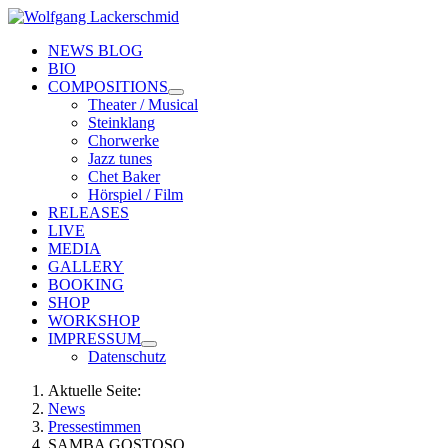
NEWS BLOG
BIO
COMPOSITIONS
Theater / Musical
Steinklang
Chorwerke
Jazz tunes
Chet Baker
Hörspiel / Film
RELEASES
LIVE
MEDIA
GALLERY
BOOKING
SHOP
WORKSHOP
IMPRESSUM
Datenschutz
Aktuelle Seite:
News
Pressestimmen
SAMBA GOSTOSO